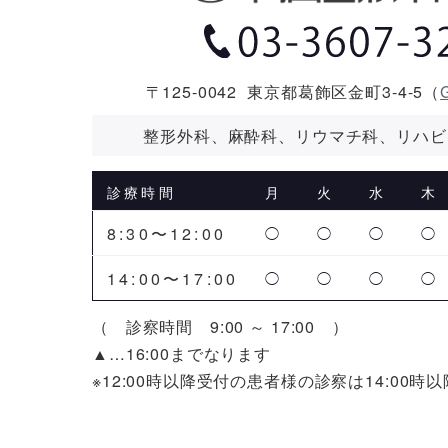
〒125-0042
東京都葛飾区金町3-4-5
（
整形外科、麻酔科、リウマチ科、リハビ
診療時間
月
火
水
木
8:30〜12:00
◯
◯
◯
◯
14:00〜17:00
◯
◯
◯
◯
（ 診察時間 9:00 ～ 17:00 ）
▲…16:00までなります
※12:00時以降受付の患者様の診察は14:00時