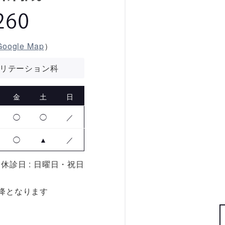
Google Map
）
リテーション科
金
土
日
◯
◯
／
◯
▲
／
休診日 : 日曜日・祝日
以降となります