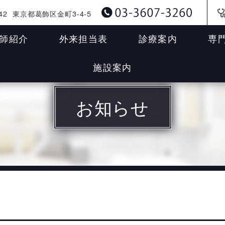
42
東京都葛飾区金町3-4-5
師紹介
外来担当表
診療案内
専
施設案内
お知らせ